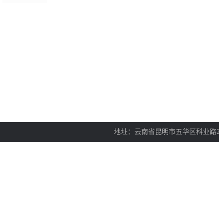
地址：云南省昆明市五华区科业路23号 邮